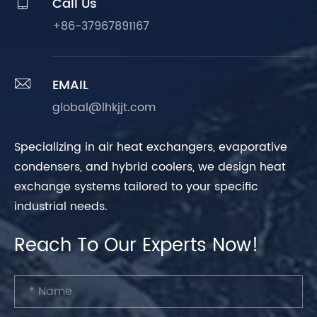

Call Us
+86-37967891167

EMAIL
global@lhkjjt.com
Specializing in air heat exchangers, evaporative
condensers, and hybrid coolers, we design heat
exchange systems tailored to your specific
industrial needs.
Reach To Our Experts Now!