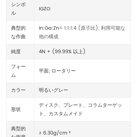
シンボ
IGZO
ル
典型的
In:Ga:Zn
= 1:1:1:4 (原子比); 利用可能な
な作曲
他の構成
純度
4N + (99.99% 以上)
フォー
平面; ロータリー
ム
カラー
明るいグレー
ディスク、プレート、コラムターゲッ
形状
ト、カスタムメイド
典型的
≥ 6.30g/cm ³