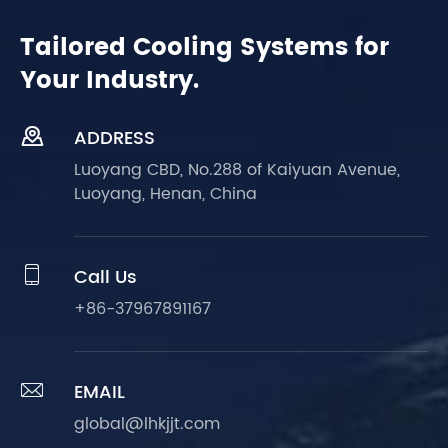
Tailored Cooling Systems for
Your Industry.

ADDRESS
Luoyang CBD, No.288 of Kaiyuan Avenue,
Luoyang, Henan, China

Call Us
+86-37967891167

EMAIL
global@lhkjjt.com