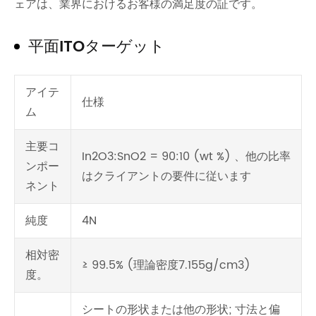
ェアは、業界におけるお客様の満足度の証です。
平面ITOターゲット
アイテ
仕様
ム
主要コ
In2O3:SnO2 = 90:10 (wt %) 、他の比率
ンポー
はクライアントの要件に従います
ネント
純度
4N
相対密
≥ 99.5% (理論密度7.155g/cm3)
度。
シートの形状または他の形状; 寸法と偏