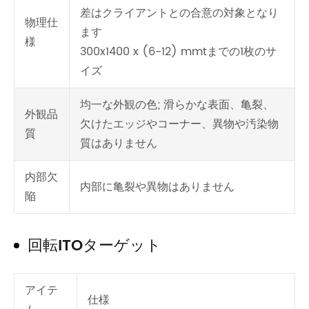
差はクライアントとの合意の対象となり
物理仕
ます
様
300x1400 x (6-12) mmtまでの1枚のサ
イズ
均一な外観の色; 滑らかな表面、亀裂、
外観品
欠けたエッジやコーナー、異物や汚染物
質
質はありません
内部欠
内部に亀裂や異物はありません
陥
回転ITOターゲット
アイテ
仕様