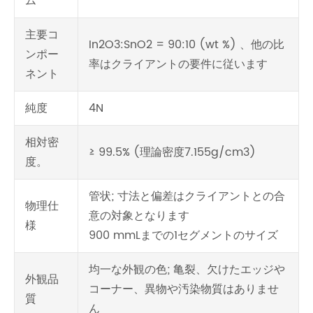
ム
主要コ
In2O3:SnO2 = 90:10 (wt %) 、他の比
ンポー
率はクライアントの要件に従います
ネント
純度
4N
相対密
≥ 99.5% (理論密度7.155g/cm3)
度。
管状; 寸法と偏差はクライアントとの合
物理仕
意の対象となります
様
900 mmLまでの1セグメントのサイズ
均一な外観の色; 亀裂、欠けたエッジや
外観品
コーナー、異物や汚染物質はありませ
質
ん