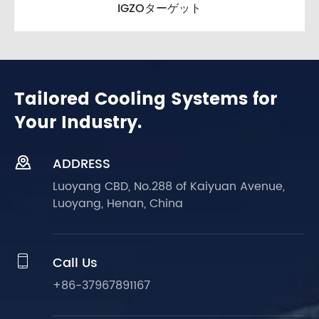
IGZOターゲット
Tailored Cooling Systems for
Your Industry.

ADDRESS
Luoyang CBD, No.288 of Kaiyuan Avenue,
Luoyang, Henan, China

Call Us
+86-37967891167