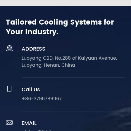
Tailored Cooling Systems for
Your Industry.

ADDRESS
Luoyang CBD, No.288 of Kaiyuan Avenue,
Luoyang, Henan, China

Call Us
+86-37967891167

EMAIL