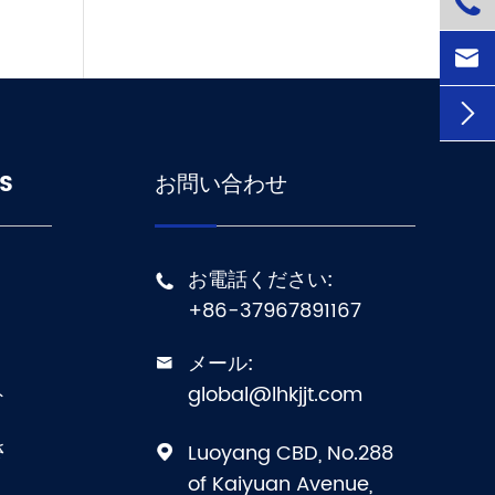



S
お問い合わせ
お電話ください:

+86-37967891167
メール:

ト
global@lhkjjt.com
さ
Luoyang CBD, No.288

of Kaiyuan Avenue,