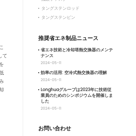
タングステンロッド
タングステンピン
推奨省エネ制品ニュース
。
こ
省エネ技術と冷却塔熱交換器のメンテ
して
ナンス
2024-05-11
を
低
効率の活用: 空冷式熱交換器の理解
2024-05-11
み
却
Longhuaグループは2023年に技術従
業員のためのシンポジウムを開催しま
した
2024-05-11
お問い合わせ