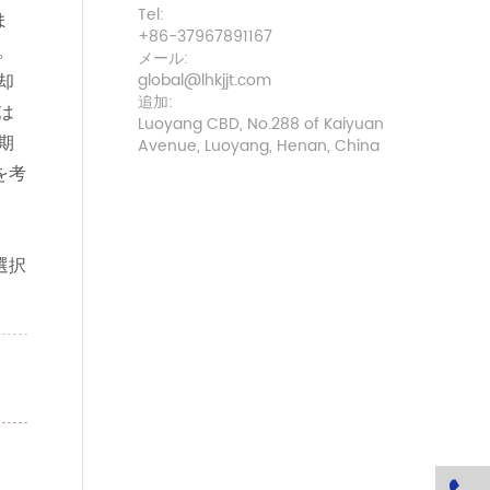
Tel:
ま
+86-37967891167
。
メール:
却
global@lhkjjt.com
追加:
は
Luoyang CBD, No.288 of Kaiyuan
期
Avenue, Luoyang, Henan, China
を考
選択