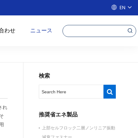
EN

合わせ
ニュース

検索
され
推奨省エネ製品
そ
用
上部セルフロック二層ノンリニア振動
減衰ファスナー